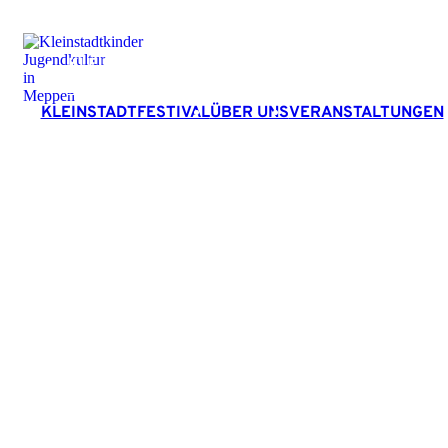
KLEINSTADTFESTIVAL
ÜBER UNS
VERANSTALTUNGEN
KLEINSTADTFESTIVAL
ÜBER UNS
VERANSTALTUNGEN
Mitglied
Kleinstadtkinder
Ansprechpartner
Mithelfen
Links
Impressum
Datenschutz
Hosting