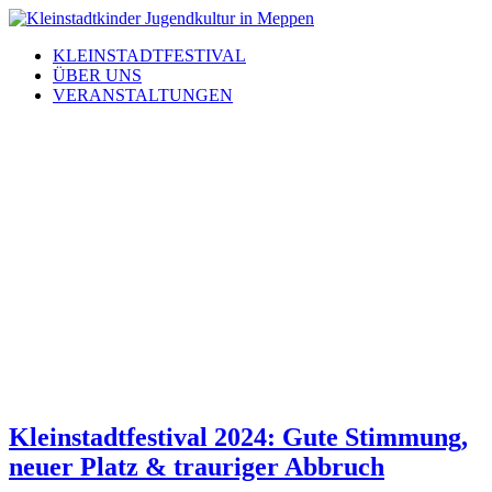
Zum
Inhalt
KLEINSTADTFESTIVAL
wechseln
ÜBER UNS
VERANSTALTUNGEN
Kategorie:
Uncategoriz
Kleinstadtfestival 2024: Gute Stimmung,
neuer Platz & trauriger Abbruch